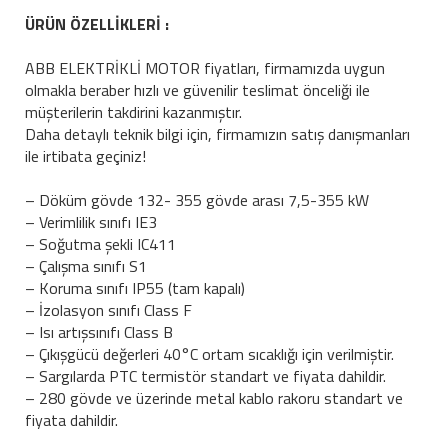
ÜRÜN ÖZELLİKLERİ :
ABB ELEKTRİKLİ MOTOR fiyatları, firmamızda uygun
olmakla beraber hızlı ve güvenilir teslimat önceliği ile
müşterilerin takdirini kazanmıştır.
Daha detaylı teknik bilgi için, firmamızın satış danışmanları
ile irtibata geçiniz!
– Döküm gövde 132- 355 gövde arası 7,5-355 kW
– Verimlilik sınıfı IE3
– Soğutma şekli IC411
– Çalışma sınıfı S1
– Koruma sınıfı IP55 (tam kapalı)
– İzolasyon sınıfı Class F
– Isı artışsınıfı Class B
– Çıkışgücü değerleri 40°C ortam sıcaklığı için verilmiştir.
– Sargılarda PTC termistör standart ve fiyata dahildir.
– 280 gövde ve üzerinde metal kablo rakoru standart ve
fiyata dahildir.