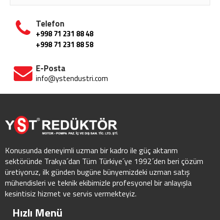
Telefon
+998 71 231 88 48
+998 71 231 88 58
E-Posta
info@ystendustri.com
Konusunda deneyimli uzman bir kadro ile güç aktarım
sektöründe Trakya´dan Tüm Türkiye´ye 1992´den beri çözüm
üretiyoruz, ilk günden bugüne bünyemizdeki uzman satış
mühendisleri ve teknik ekibimizle profesyonel bir anlayışla
kesintisiz hizmet ve servis vermekteyiz.
Hızlı Menü