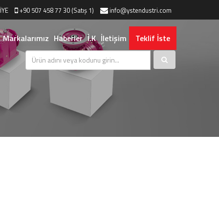
İYE
+90 507 458 77 30 (Satış 1)
info@ystendustri.com
Markalarımız
Haberler
İ.K
İletişim
Teklif İste