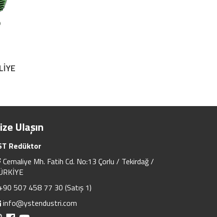
LİYE
ize Ulaşın
ST Redüktor
Cemaliye Mh. Fatih Cd. No:13 Çorlu / Tekirdağ /
ÜRKİYE
+90 507 458 77 30 (Satış 1)
info@ystendustri.com