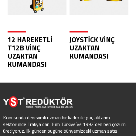
12 HAREKETLİ
JOYSTİCK VİNÇ
T12B VİNÇ
UZAKTAN
UZAKTAN
KUMANDASI
KUMANDASI
Konusunda deneyimli uzman bir kadro ile güç aktarım
sektöründe Trakya´dan Tüm Türkiye´ye 1992´den beri çözüm
üretiyoruz, ilk günden bugüne bünyemizdeki uzman satış