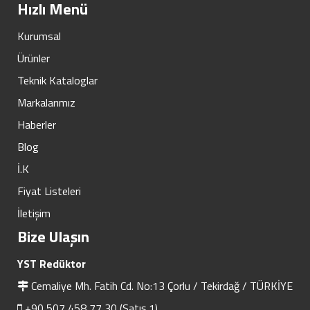
Hızlı Menü
Kurumsal
Ürünler
Teknik Kataloglar
Markalarımız
Haberler
Blog
İ.K
Fiyat Listeleri
İletişim
Bize Ulaşın
YST Redüktor
Cemaliye Mh. Fatih Cd. No:13 Çorlu / Tekirdağ / TÜRKİYE
+90 507 458 77 30 (Satış 1)