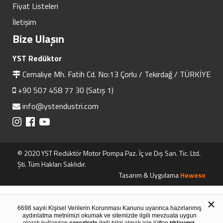
Fiyat Listeleri
İletişim
Bize Ulaşın
YST Redüktor
Cemaliye Mh. Fatih Cd. No:13 Çorlu / Tekirdağ / TÜRKİYE
+90 507 458 77 30 (Satış 1)
info@ystendustri.com
© 2020 YST Redüktör Motor Pompa Paz. İç ve Dış San. Tic. Ltd.
Şti. Tüm Hakları Saklıdır.
Tasarım & Uygulama
Heweso
×
6698 sayılı Kişisel Verilerin Korunması Kanunu uyarınca hazırlanmış
aydınlatma metnimizi okumak ve sitemizde ilgili mevzuata uygun